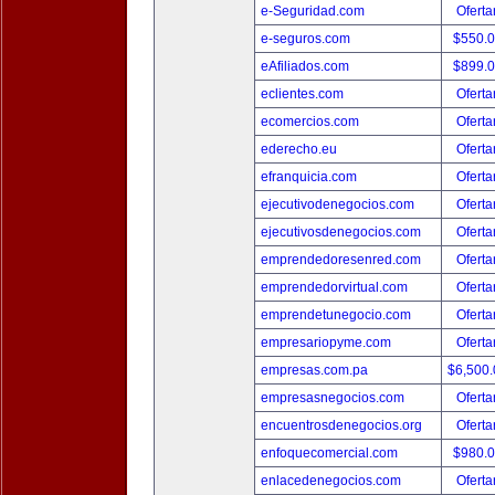
e-Seguridad.com
Oferta
e-seguros.com
$550.
eAfiliados.com
$899.
eclientes.com
Oferta
ecomercios.com
Oferta
ederecho.eu
Oferta
efranquicia.com
Oferta
ejecutivodenegocios.com
Oferta
ejecutivosdenegocios.com
Oferta
emprendedoresenred.com
Oferta
emprendedorvirtual.com
Oferta
emprendetunegocio.com
Oferta
empresariopyme.com
Oferta
empresas.com.pa
$6,500
empresasnegocios.com
Oferta
encuentrosdenegocios.org
Oferta
enfoquecomercial.com
$980.
enlacedenegocios.com
Oferta