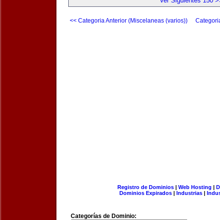
Ver Siguientes 150 >
<< Categoria Anterior (Miscelaneas (varios))
Categori
Registro de Dominios
|
Web Hosting
|
D
Dominios Expirados
|
Industrias
|
Indu
Categorías de Dominio: