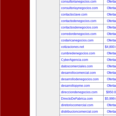
consultorianegocios.com
Oferta
consultoriaynegocios.com
Oferta
contactoclave.com
Oferta
contactodenegocios.com
Oferta
contactosdenegocios.com
Oferta
corredordenegocios.com
Oferta
costaricanegocios.com
Oferta
cotizaciones.net
$4,800
cumbredenegocios.com
Oferta
CyberAgencia.com
Oferta
datoscomerciales.com
Oferta
desarrollocomercial.com
Oferta
desarrollodenegocios.com
Oferta
desarrollopyme.com
Oferta
direcciondenegocios.com
$950.
DirectoDeFabrica.com
$5,999
diretoriocomercial.com
Oferta
distribucioncomercial.com
Oferta