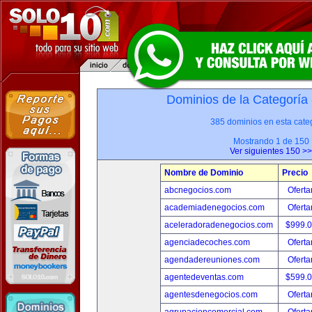
Dominios de la Categoría
385 dominios en esta categ
Mostrando 1 de 150
Ver siguientes 150 >>
Nombre de Dominio
Precio
abcnegocios.com
Oferta
academiadenegocios.com
Oferta
aceleradoradenegocios.com
$999.
agenciadecoches.com
Oferta
agendadereuniones.com
Oferta
agentedeventas.com
$599.
agentesdenegocios.com
Oferta