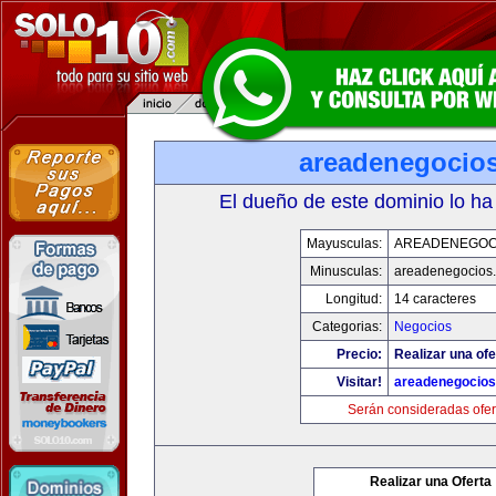
areadenegocio
El dueño de este dominio lo ha
Mayusculas:
AREADENEGOC
Minusculas:
areadenegocios
Longitud:
14 caracteres
Categorias:
Negocios
Precio:
Realizar una ofe
Visitar!
areadenegocio
Serán consideradas ofer
Realizar una Oferta