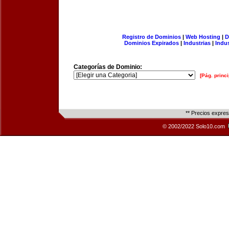
Registro de Dominios
|
Web Hosting
|
D
Dominios Expirados
|
Industrias
|
Indu
Categorías de Dominio:
[Pág. princi
** Precios expre
© 2002/2022 Solo10.com