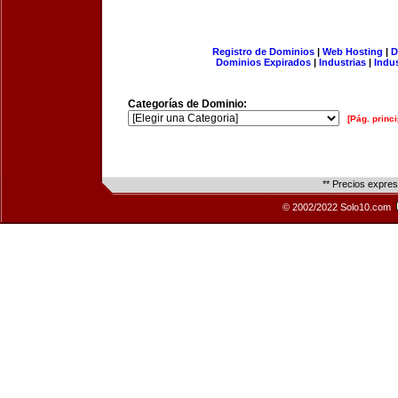
Registro de Dominios
|
Web Hosting
|
D
Dominios Expirados
|
Industrias
|
Indu
Categorías de Dominio:
[Pág. princi
** Precios expre
© 2002/2022 Solo10.com