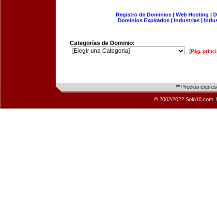
Registro de Dominios
|
Web Hosting
|
D
Dominios Expirados
|
Industrias
|
Indu
Categorías de Dominio:
[Pág. princi
** Precios expre
© 2002/2022 Solo10.com