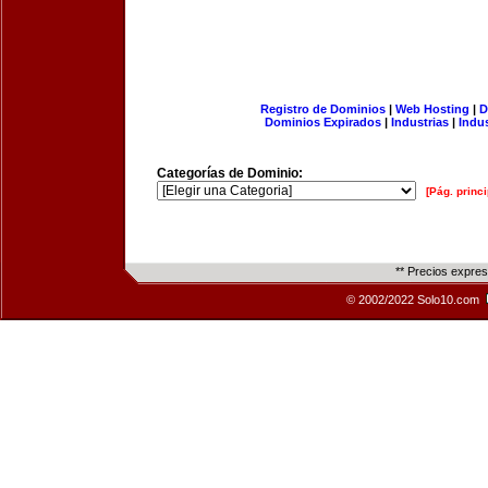
Registro de Dominios
|
Web Hosting
|
D
Dominios Expirados
|
Industrias
|
Indu
Categorías de Dominio:
[Pág. princi
** Precios expre
© 2002/2022 Solo10.com