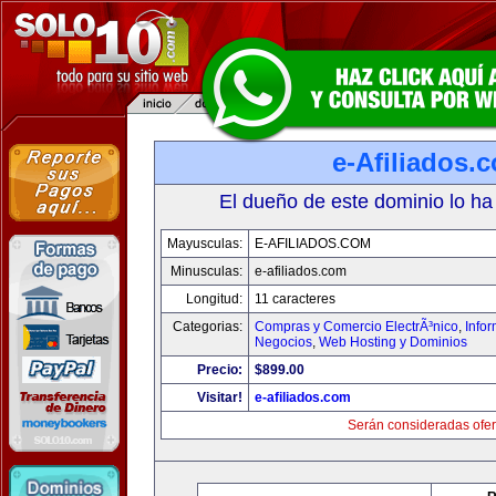
e-Afiliados.
El dueño de este dominio lo ha
Mayusculas:
E-AFILIADOS.COM
Minusculas:
e-afiliados.com
Longitud:
11 caracteres
Categorias:
Compras y Comercio ElectrÃ³nico
,
Info
Negocios
,
Web Hosting y Dominios
Precio:
$899.00
Visitar!
e-afiliados.com
Serán consideradas ofer