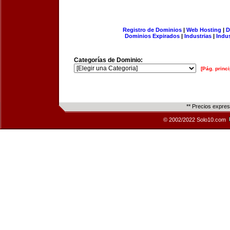
Registro de Dominios
|
Web Hosting
|
D
Dominios Expirados
|
Industrias
|
Indu
Categorías de Dominio:
[Pág. princi
** Precios expre
© 2002/2022 Solo10.com