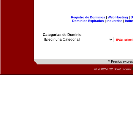
Registro de Dominios
|
Web Hosting
|
D
Dominios Expirados
|
Industrias
|
Indu
Categorías de Dominio:
[Pág. princi
** Precios expre
© 2002/2022 Solo10.com