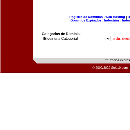
Registro de Dominios
|
Web Hosting
|
D
Dominios Expirados
|
Industrias
|
Indu
Categorías de Dominio:
[Pág. princi
** Precios expre
© 2002/2022 Solo10.com