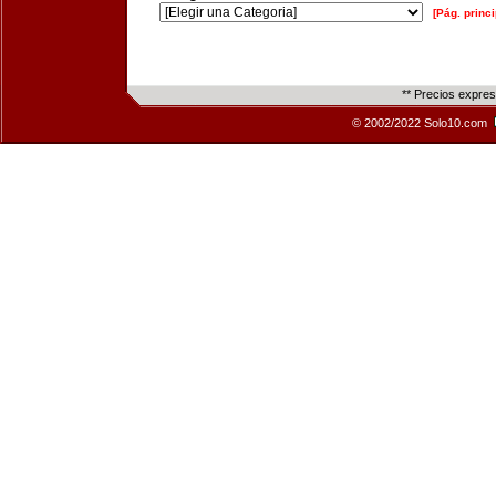
[Pág. princi
** Precios expre
© 2002/2022 Solo10.com