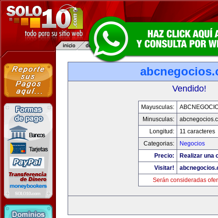
abcnegocios
Vendido!
Mayusculas:
ABCNEGOCI
Minusculas:
abcnegocios.
Longitud:
11 caracteres
Categorias:
Negocios
Precio:
Realizar una o
Visitar!
abcnegocios
Serán consideradas ofer