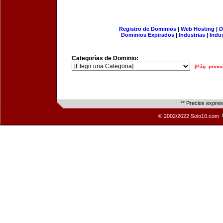
Registro de Dominios
|
Web Hosting
|
D
Dominios Expirados
|
Industrias
|
Indu
Categorías de Dominio:
[Pág. princi
** Precios expre
© 2002/2022 Solo10.com