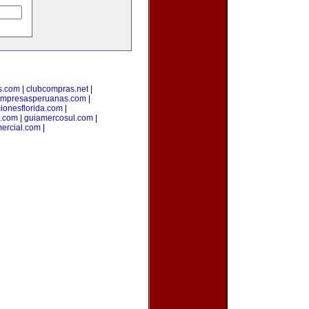
s.com
|
clubcompras.net
|
mpresasperuanas.com
|
ionesflorida.com
|
s.com
|
guiamercosul.com
|
ercial.com
|