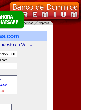
as.com
 puesto en Venta
ANAS.COM
s.com
a!
as.com
tas