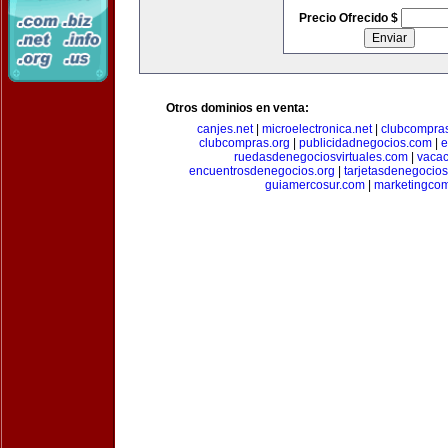
Precio Ofrecido $
Otros dominios en venta:
canjes.net
|
microelectronica.net
|
clubcompra
clubcompras.org
|
publicidadnegocios.com
|
e
ruedasdenegociosvirtuales.com
|
vacac
encuentrosdenegocios.org
|
tarjetasdenegocio
guiamercosur.com
|
marketingcom