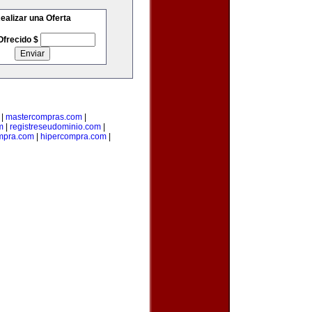
ealizar una Oferta
Ofrecido $
|
mastercompras.com
|
m
|
registreseudominio.com
|
mpra.com
|
hipercompra.com
|