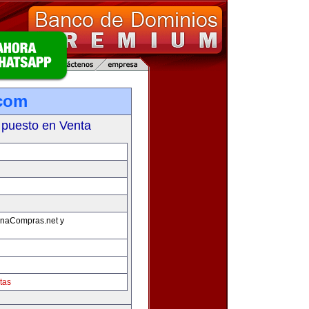
com
 puesto en Venta
onaCompras.net y
tas