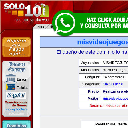
misvideojuego
El dueño de este dominio lo ha
Mayusculas:
MISVIDEOJUE
Minusculas:
misvideojuegos
Longitud:
14 caracteres
Categorias:
Sin Clasificar
Precio:
Realizar una of
Visitar!
misvideojuego
Serán consideradas ofer
Realizar una Oferta