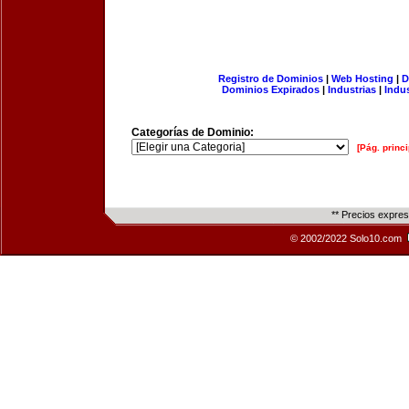
Registro de Dominios
|
Web Hosting
|
D
Dominios Expirados
|
Industrias
|
Indu
Categorías de Dominio:
[Pág. princi
** Precios expre
© 2002/2022 Solo10.com