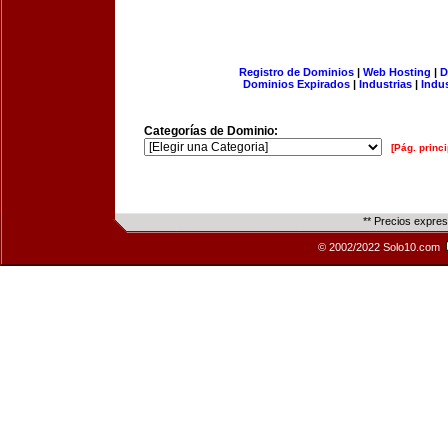
Registro de Dominios
|
Web Hosting
|
D
Dominios Expirados
|
Industrias
|
Indu
Categorías de Dominio:
[Pág. princi
** Precios expre
© 2002/2022 Solo10.com