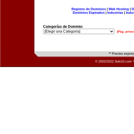
Registro de Dominios
|
Web Hosting
|
D
Dominios Expirados
|
Industrias
|
Indu
Categorías de Dominio:
[Pág. princi
** Precios expre
© 2002/2022 Solo10.com