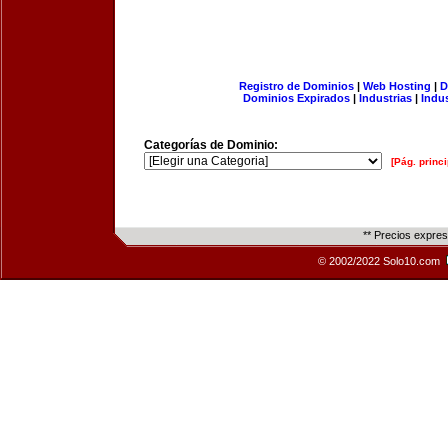
Registro de Dominios
|
Web Hosting
|
D
Dominios Expirados
|
Industrias
|
Indu
Categorías de Dominio:
[Pág. princi
** Precios expre
© 2002/2022 Solo10.com