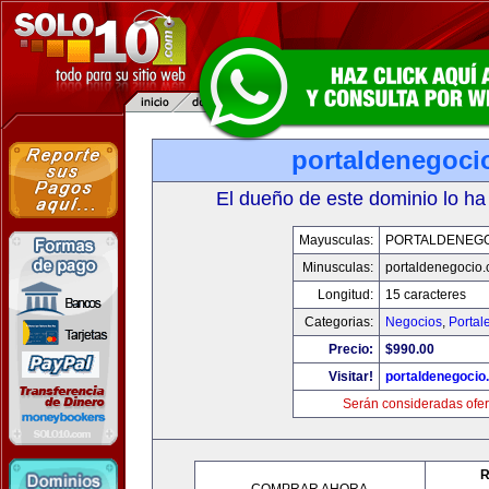
portaldenegoci
El dueño de este dominio lo ha
Mayusculas:
PORTALDENEG
Minusculas:
portaldenegocio
Longitud:
15 caracteres
Categorias:
Negocios
,
Portal
Precio:
$990.00
Visitar!
portaldenegocio
Serán consideradas ofer
R