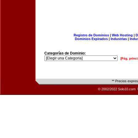
Registro de Dominios
|
Web Hosting
|
D
Dominios Expirados
|
Industrias
|
Indu
Categorías de Dominio:
[Pág. princi
** Precios expre
© 2002/2022 Solo10.com