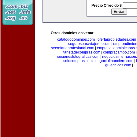
Precio Ofrecido $
Otros dominios en venta:
catalogodominios.com
|
ofertapropiedades.com
segurosparaviajeros.com
|
emprendimient
secretariaprofesional.com
|
empresasdominicanas.
|
tarjetadecompras.com
|
compracampo.com
sesionesfotograficas.com
|
negociosinternacion
solocompras.com
|
negociofinanciero.com
|
guiachicos.com
|