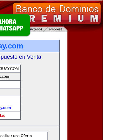
ay.com
 puesto en Venta
GUAY.COM
y.com
ay.com
tas
ealizar una Oferta