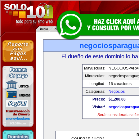
negociosparagu
El dueño de este dominio lo ha
Mayusculas:
NEGOCIOSPARA
Minusculas:
negociosparagua
Longitud:
16 caracteres
Categorias:
Negocios
Precio:
$1,200.00
Visitar!
negociosparagu
Serán consideradas ofer
R