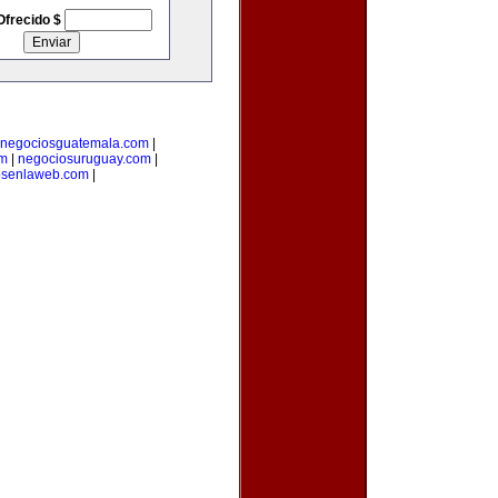
Ofrecido $
negociosguatemala.com
|
om
|
negociosuruguay.com
|
osenlaweb.com
|