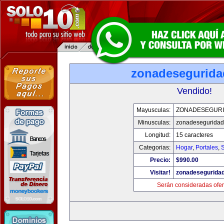
zonadesegurid
Vendido!
Mayusculas:
ZONADESEGUR
Minusculas:
zonadesegurida
Longitud:
15 caracteres
Categorias:
Hogar
,
Portales
,
Precio:
$990.00
Visitar!
zonadesegurida
Serán consideradas ofer