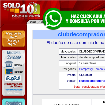
clubdecomprado
El dueño de este dominio lo ha
Mayusculas:
CLUBDECOMPRAD
Minusculas:
clubdecompradores
Longitud:
17 caracteres
Categorias:
Compras y Comercio
Precio:
$1,500.00
Visitar!
clubdecompradore
Serán consideradas ofer
R