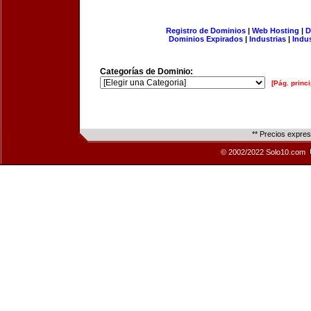
Registro de Dominios
|
Web Hosting
|
D
Dominios Expirados
|
Industrias
|
Indu
Categorías de Dominio:
[Pág. princi
** Precios expre
© 2002/2022 Solo10.com